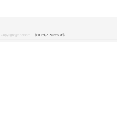
Copyright@enersom
沪ICP备2024095598号