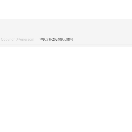
Copyright@enersom
沪ICP备2024095598号