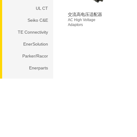
UL CT
交流高电压适配器
Seiko C&E
AC High Voltage
Adaptors
TE Connectivity
EnerSolution
Parker/Racor
Enerparts