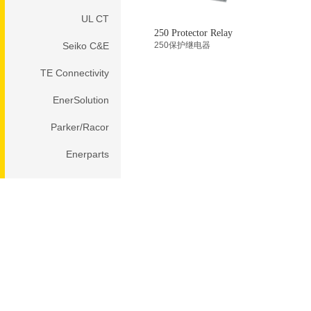
UL CT
250 Protector Relay
Seiko C&E
250保护继电器
TE Connectivity
EnerSolution
Parker/Racor
Enerparts