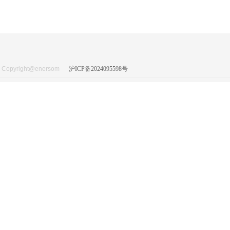
Copyright@enersom
沪ICP备2024095598号