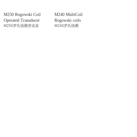
M250 Rogowski Coil
M240 MultiCoil
Operated Transducer
Rogowski coils
M250罗氏线圈变送器
M240罗氏线圈