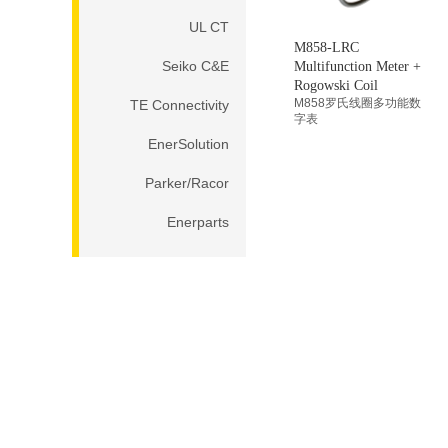
UL CT
M858-LRC
Seiko C&E
Multifunction Meter +
Rogowski Coil
M858罗氏线圈多功能数
TE Connectivity
字表
EnerSolution
Parker/Racor
Enerparts